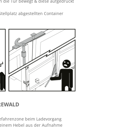
gen die Tür bewegt & diese aufgedrückt
ellplatz abgestellten Container
 REWALD
 Gefahrenzone beim Ladevorgang
t einem Hebel aus der Aufnahme