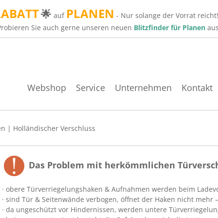
RABATT
PLANEN
🌟
auf
- Nur solange der Vorrat reicht
Probieren Sie auch gerne unseren neuen
Blitzfinder für Planen
aus
Webshop
Service
Unternehmen
Kontakt
en
|
Holländischer Verschluss
Das Problem mit herkömmlichen Türversc
· obere Türverriegelungshaken & Aufnahmen werden beim Ladevo
· sind Tür & Seitenwände verbogen, öffnet der Haken nicht mehr 
· da ungeschützt vor Hindernissen, werden untere Türverriegelu