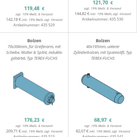
121,70
€
119,48
€
zzgl. 19% MwSt. & Versand
144,82 €
inkl. 19% MwSt, zzgl. Versand
zzgl. 19% MwSt. & Versand
142,18 €
Artikelnummer:
435 530
inkl. 19% MwSt, zzgl. Versand
Artikelnummer:
435 529
Bolzen
Bolzen
70x306mm, für Greiferarm, mit
40x195mm, unterer
Scheibe, Mutter & Splint, induktiv
Zylinderbolzen, mit Spannstift, Typ
gehärtet, Typ TEREX-FUCHS
TEREX-FUCHS
176,23
68,97
€
€
zzgl. 19% MwSt. & Versand
zzgl. 19% MwSt. & Versand
209,71 €
82,07 €
inkl. 19% MwSt, zzgl. Versand
inkl. 19% MwSt, zzgl. Versand
Artikelnummer:
435 523
Artikelnummer:
435 541