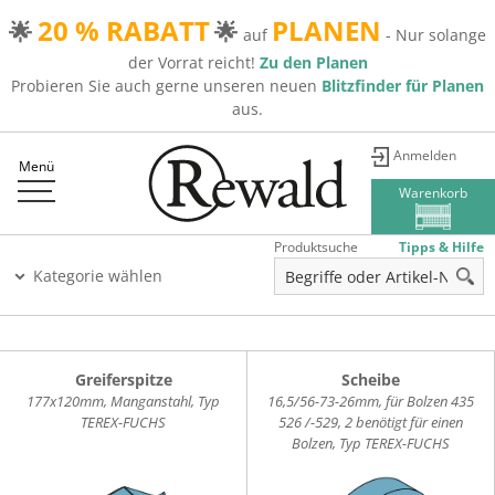
20 % RABATT
PLANEN
🌟
🌟
auf
- Nur solange
der Vorrat reicht!
Zu den Planen
Probieren Sie auch gerne unseren neuen
Blitzfinder für Planen
aus.
Anmelden
Menü
Warenkorb
Produktsuche
Tipps & Hilfe
Kategorie wählen
Greiferspitze
Scheibe
177x120mm, Manganstahl, Typ
16,5/56-73-26mm, für Bolzen 435
TEREX-FUCHS
526 /-529, 2 benötigt für einen
Bolzen, Typ TEREX-FUCHS