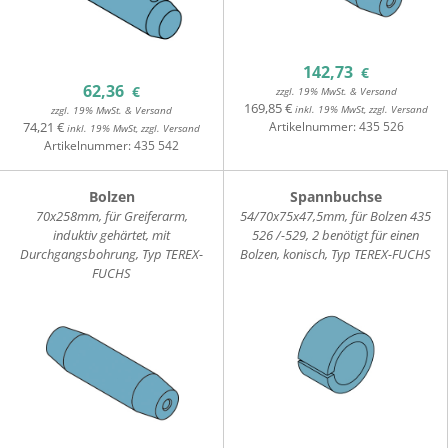
142,73
€
62,36
€
zzgl. 19% MwSt. & Versand
169,85 €
inkl. 19% MwSt, zzgl. Versand
zzgl. 19% MwSt. & Versand
74,21 €
Artikelnummer:
435 526
inkl. 19% MwSt, zzgl. Versand
Artikelnummer:
435 542
Bolzen
Spannbuchse
70x258mm, für Greiferarm,
54/70x75x47,5mm, für Bolzen 435
induktiv gehärtet, mit
526 /-529, 2 benötigt für einen
Durchgangsbohrung, Typ TEREX-
Bolzen, konisch, Typ TEREX-FUCHS
FUCHS