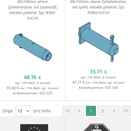
40x168mm, oberer
40x152mm, oberer Zylinderbolzen,
Zylinderbolzen, mit Spannstift,
mit Splint, induktiv gehärtet, Typ
induktiv gehärtet, Typ TEREX-
TEREX-FUCHS
FUCHS
73,71
€
68,76
€
zzgl. 19% MwSt. & Versand
87,71 €
inkl. 19% MwSt, zzgl. Versand
zzgl. 19% MwSt. & Versand
81,82 €
Artikelnummer:
435 540
inkl. 19% MwSt, zzgl. Versand
Artikelnummer:
435 525
Zeige
12
pro Seite
<<
<
1
2
>
>>