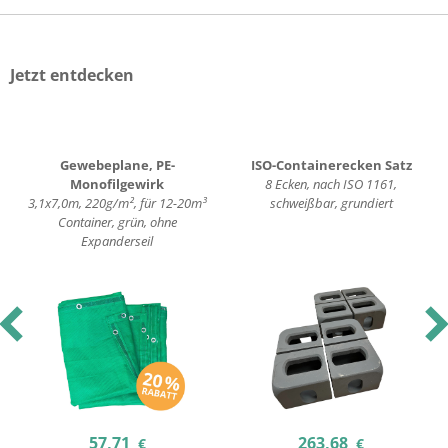
Jetzt entdecken
Gewebeplane, PE-
ISO-Containerecken Satz
Monofilgewirk
8 Ecken, nach ISO 1161,
3,1x7,0m, 220g/m², für 12-20m³
schweißbar, grundiert
Container, grün, ohne
Expanderseil
revious
Nex
57,71
263,68
€
€