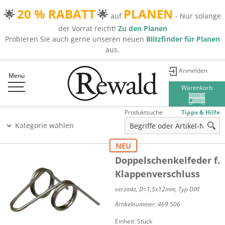
20 % RABATT
PLANEN
🌟
🌟
auf
- Nur solange
der Vorrat reicht!
Zu den Planen
Probieren Sie auch gerne unseren neuen
Blitzfinder für Planen
aus.
Anmelden
Menü
Warenkorb
Produktsuche
Tipps & Hilfe
Kategorie wählen
NEU
Doppelschenkelfeder f.
Klappenverschluss
verzinkt, D=1,5x12mm, Typ DIXI
Artikelnummer:
469 506
Einheit: Stück