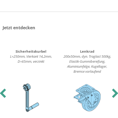
Jetzt entdecken
Sicherheitskurbel
Lenkrad
L=250mm, Vierkant 14,2mm,
200x50mm, dyn. Traglast 500kg,
D=65mm, verzinkt
Elastik-Gummibereifung,
Aluminiumfelge, Kugellager,
Bremse vorlaufend
revious
Nex