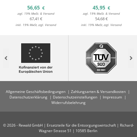
56,65
45,95
€
€
zzgl. 19% MwSt. & Versand
zzgl. 19% MwSt. & Versand
67,41 €
54,68 €
inkl. 19% MwSt, zzgl. Versand
inkl. 19% MwSt, zzgl. Versand
Previous
Nex
Allgemeine Geschäftsbedingungen
Zahlungsarten & Versandkosten
Datenschutzerklärung
Datenschutzeinstellungen
Impressum
Widerrufsbelehrung
© 2026 - Rewald GmbH | Ersatzteile für die Entsorgungswirtschaft | Richard-
Wagner-Strasse 51 | 10585 Berlin