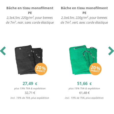
Bâche en tissu monofilment
Bâche en tissu monofilment
PE
PE
2,3x4,5m, 220g/m², pour bennes
2,3x4,5m, 220g/m², pour bennes
de 7m³, noir, sans corde élastique
de 7m³, vert, avec corde élastique
revious
Nex
27,49
51,66
€
€
plus 19% TVA & expédition
plus 19% TVA & expédition
32,71 €
61,48 €
incl. 19% de TVA, plus expédition
incl. 19% de TVA, plus expédition