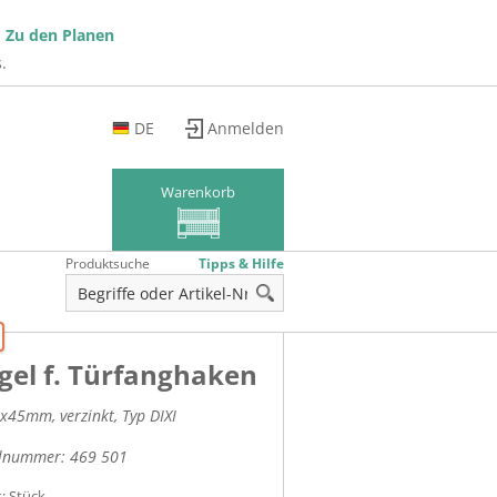
!
Zu den Planen
.
DE
Anmelden
EN
FR
Warenkorb
Produktsuche
Tipps & Hilfe
gel f. Türfanghaken
x45mm, verzinkt, Typ DIXI
elnummer:
469 501
t: Stück