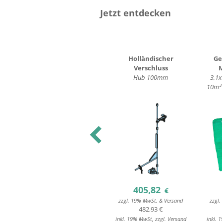
Jetzt entdecken
Trittsprosse
Holländischer
Ge
L=460/400mm, grundiert,
Verschluss
2-
zum Schweißen
Hub 100mm
3,1x
z,
10m³ 
Previous
7,40
405,82
€
€
d
zzgl. 19% MwSt. & Versand
zzgl. 19% MwSt. & Versand
zzgl
8,81 €
482,93 €
nd
inkl. 19% MwSt, zzgl. Versand
inkl. 19% MwSt, zzgl. Versand
inkl. 