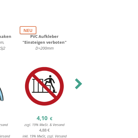
NEU
shaken
PVC Aufkleber
Gewebeplane, PE-
m,
"Einsteigen verboten"
Monofilgewirk
5J2
D=200mm
3,1x6,0m, 220g/m², für 10-
12m³ Container, rot, mit
Expanderseil
Next
4,10
81,50
€
€
rsand
zzgl. 19% MwSt. & Versand
zzgl. 19% MwSt. & Versand
4,88 €
96,99 €
Versand
inkl. 19% MwSt, zzgl. Versand
inkl. 19% MwSt, zzgl. Versand
i