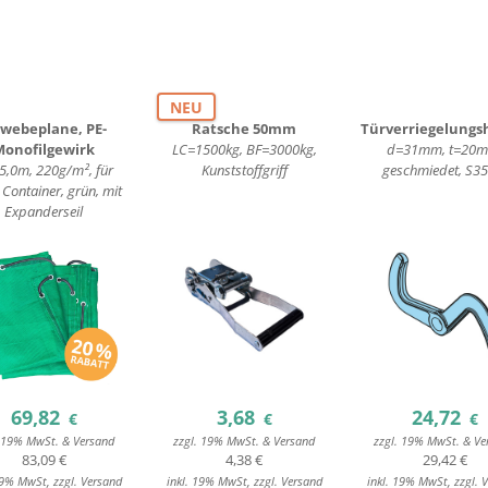
NEU
webeplane, PE-
Ratsche 50mm
Türverriegelung
Monofilgewirk
LC=1500kg, BF=3000kg,
d=31mm, t=20m
5,0m, 220g/m², für
Kunststoffgriff
geschmiedet, S35
Container, grün, mit
Expanderseil
69,82
3,68
24,72
€
€
€
. 19% MwSt. & Versand
zzgl. 19% MwSt. & Versand
zzgl. 19% MwSt. & Ve
83,09 €
4,38 €
29,42 €
19% MwSt, zzgl. Versand
inkl. 19% MwSt, zzgl. Versand
inkl. 19% MwSt, zzgl. 