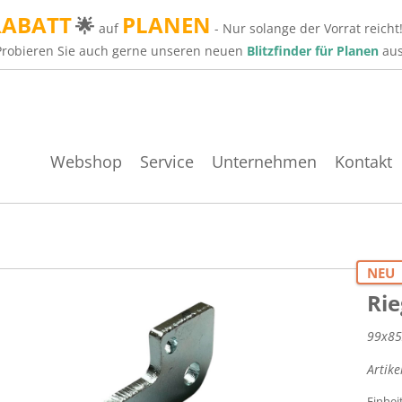
RABATT
PLANEN
🌟
auf
- Nur solange der Vorrat reicht
Probieren Sie auch gerne unseren neuen
Blitzfinder für Planen
aus
Webshop
Service
Unternehmen
Kontakt
NEU
Rie
99x85
Artik
Einhei