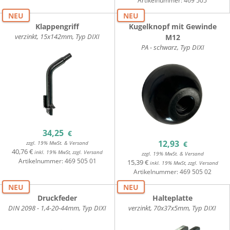
Artikelnummer:
469 505
NEU
NEU
Klappengriff
Kugelknopf mit Gewinde
verzinkt, 15x142mm, Typ DIXI
M12
PA - schwarz, Typ DIXI
34,25
€
12,93
zzgl. 19% MwSt. & Versand
€
40,76 €
inkl. 19% MwSt, zzgl. Versand
zzgl. 19% MwSt. & Versand
Artikelnummer:
469 505 01
15,39 €
inkl. 19% MwSt, zzgl. Versand
Artikelnummer:
469 505 02
NEU
NEU
Druckfeder
Halteplatte
DIN 2098 - 1,4-20-44mm, Typ DIXI
verzinkt, 70x37x5mm, Typ DIXI