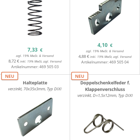
4,10
€
7,33
€
zzgl. 19% MwSt. & Versand
zzgl. 19% MwSt. & Versand
4,88 €
inkl. 19% MwSt, zzgl. Versand
8,72 €
inkl. 19% MwSt, zzgl. Versand
Artikelnummer:
469 505 04
Artikelnummer:
469 505 03
NEU
NEU
Halteplatte
Doppelschenkelfeder f.
verzinkt, 70x35x3mm, Typ DIXI
Klappenverschluss
verzinkt, D=1,5x12mm, Typ DIXI