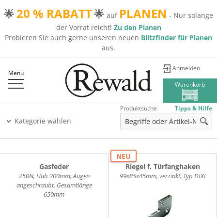
20 % RABATT
PLANEN
🌟
🌟
auf
- Nur solange
der Vorrat reicht!
Zu den Planen
Probieren Sie auch gerne unseren neuen
Blitzfinder für Planen
aus.
Anmelden
Menü
Warenkorb
Produktsuche
Tipps & Hilfe
Kategorie wählen
NEU
Gasfeder
Riegel f. Türfanghaken
250N, Hub 200mm, Augen
99x85x45mm, verzinkt, Typ DIXI
angeschraubt, Gesamtlänge
650mm