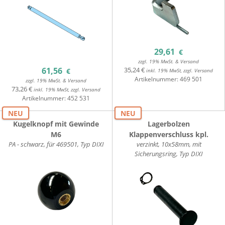
29,61
€
zzgl. 19% MwSt. & Versand
35,24 €
61,56
€
inkl. 19% MwSt, zzgl. Versand
Artikelnummer:
469 501
zzgl. 19% MwSt. & Versand
73,26 €
inkl. 19% MwSt, zzgl. Versand
Artikelnummer:
452 531
NEU
NEU
Kugelknopf mit Gewinde
Lagerbolzen
M6
Klappenverschluss kpl.
PA - schwarz, für 469501, Typ DIXI
verzinkt, 10x58mm, mit
Sicherungsring, Typ DIXI