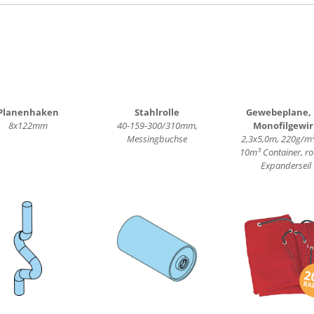
Planenhaken
Stahlrolle
Gewebeplane, 
8x122mm
40-159-300/310mm,
Monofilgewir
Messingbuchse
2,3x5,0m, 220g/m²
10m³ Container, rot
Expanderseil