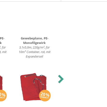
PE-
Gewebeplane, PE-
Gewebeplane, PE-
k
Monofilgewirk
Monofilgewirk
, für
3,1x5,0m, 220g/m², für
3,1x8,0m, 220g/m², für 38-
, mit
10m³ Container, rot, mit
40m³ Container, blau, mit
1
Expanderseil
Expanderseil
Next