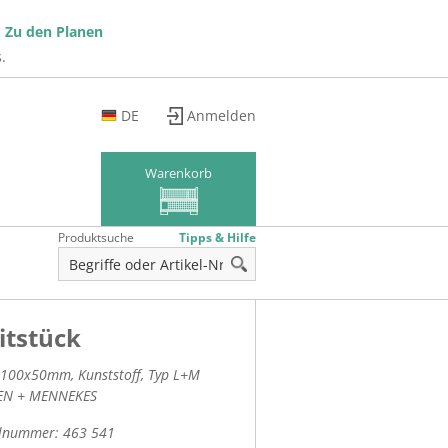
!
Zu den Planen
.
DE
Anmelden
EN
FR
Warenkorb
Produktsuche
Tipps & Hilfe
itstück
100x50mm, Kunststoff, Typ L+M
EN + MENNEKES
elnummer:
463 541