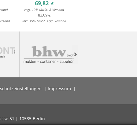
69,82
104,82
€
€
rsand
zzgl. 19% MwSt. & Versand
zzgl. 19% MwSt. & Versand
83,09 €
124,74 €
Versand
inkl. 19% MwSt, zzgl. Versand
inkl. 19% MwSt, zzgl. Versand
i
Next
schutzeinstellungen
Impressum
asse 51 | 10585 Berlin