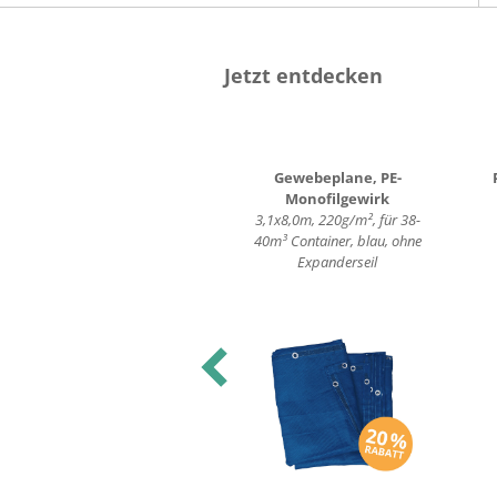
Jetzt entdecken
Lenkrad
Gewebeplane, PE-
um
200x50mm, dyn. Traglast
Monofilgewirk
n"
500kg, Elastik-
3,1x8,0m, 220g/m², für 38-
Gummibereifung,
40m³ Container, blau, ohne
Aluminiumfelge, Kugellager,
Expanderseil
Bremse vorlaufend
Previous